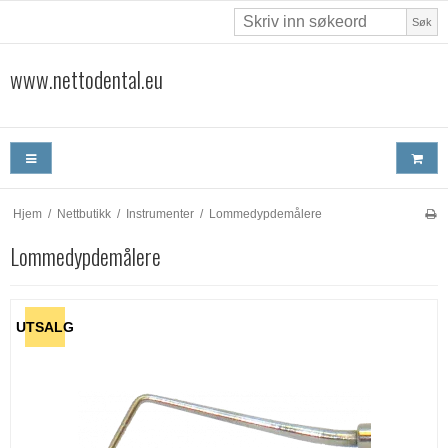
Søk
www.nettodental.eu
Hjem
/
Nettbutikk
/
Instrumenter
/
Lommedypdemålere
Lommedypdemålere
UTSALG