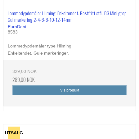
Lommedypdemåler Hilming, Enkeltendet. Rostfritt stål. BG Mini grep.
Gul markering 2-4-6-8-10-12-14mm
EuroDent
8583
Lommedypdemåler type Hilming
Enkeltendet. Gule markeringer.
329,00 NOK
289,00 NOK
Vis produkt
UTSALG