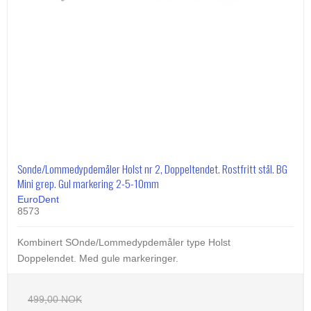
Sonde/Lommedypdemåler Holst nr 2, Doppeltendet. Rostfritt stål. BG
Mini grep. Gul markering 2-5-10mm
EuroDent
8573
Kombinert SOnde/Lommedypdemåler type Holst
Doppelendet. Med gule markeringer.
499,00 NOK