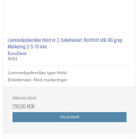
Lommedypdemåler Holst nr 2, Enkeltendet. Rostfritt stål. BG grep.
Markering 2-5-10 mm
EuroDent
8081
Lommedypdemåler type Holst
Enkeltendet. Med markeringer.
399,00 NOK
299,00 NOK
Vis produkt