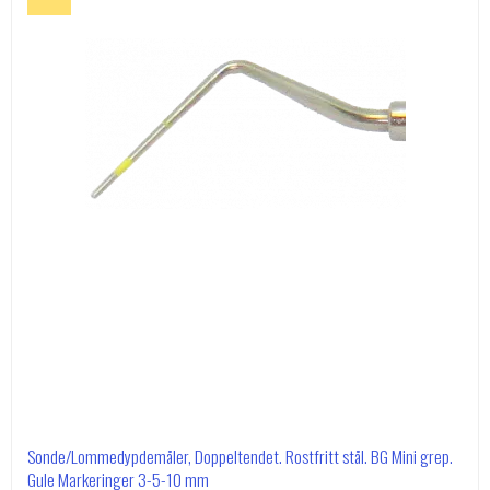
Sonde/Lommedypdemåler, Doppeltendet. Rostfritt stål. BG Mini grep.
Gule Markeringer 3-5-10 mm