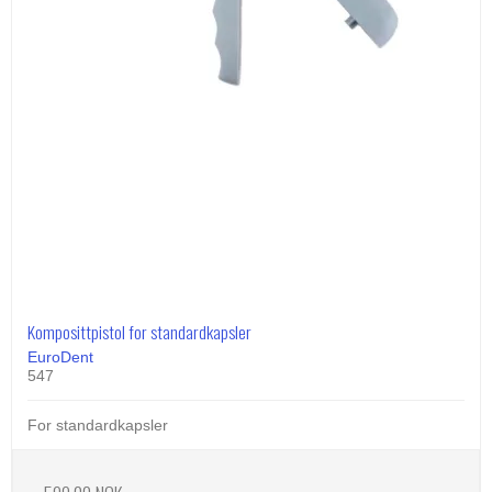
Komposittpistol for standardkapsler
EuroDent
547
For standardkapsler