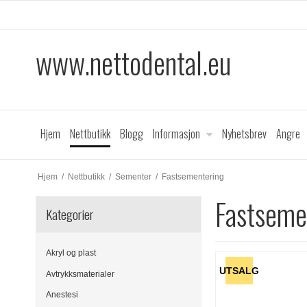
www.nettodental.eu
Hjem
Nettbutikk
Blogg
Informasjon
Nyhetsbrev
Angre
Hjem
/
Nettbutikk
/
Sementer
/
Fastsementering
Fastseme
Kategorier
Akryl og plast
UTSALG
Avtrykksmaterialer
Anestesi